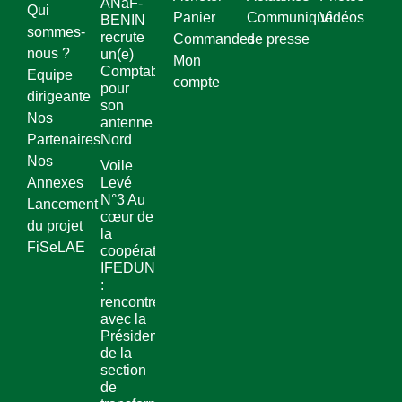
ANaF-
Qui
Panier
Communiqué
Vidéos
BENIN
sommes-
recrute
Commandes
de presse
nous ?
un(e)
Mon
Comptable
Equipe
compte
pour
dirigeante
son
Nos
antenne
Partenaires
Nord
Nos
Voile
Annexes
Levé
N°3 Au
Lancement
cœur de
du projet
la
FiSeLAE
coopérative
IFEDUN
:
rencontre
avec la
Présidente
de la
section
de