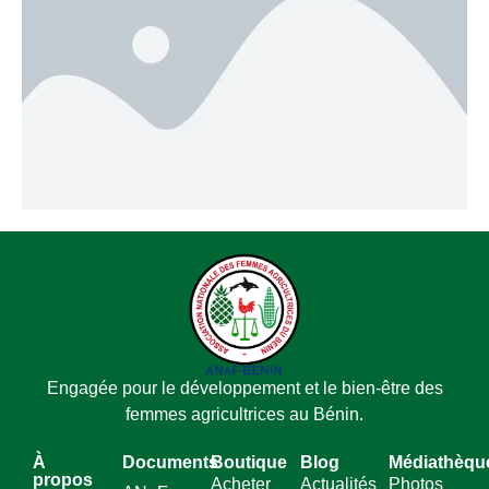
Engagée pour le développement et le bien-être des
femmes agricultrices au Bénin.
À
Documents
Boutique
Blog
Médiathèqu
propos
Acheter
Actualités
Photos