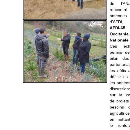
de l’AN
rencontr
antennes
d’AFDI,
AFDI-65
Occitanie
Nation
ale
Ces éch
permis de
bilan de
partenariat
les défis 
définir les
les années
discussio
sur la co-
de projets
besoins 
agricultric
en mettant
le renfo