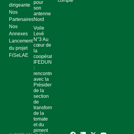
compte
pour
dirigeante
son
Nos
antenne
Partenaires
Nord
Nos
Voile
Annexes
Levé
N°3 Au
Lancement
cœur de
du projet
la
FiSeLAE
coopérative
IFEDUN
:
rencontre
avec la
Présidente
de la
section
de
transformation
de la
tomate
et du
piment