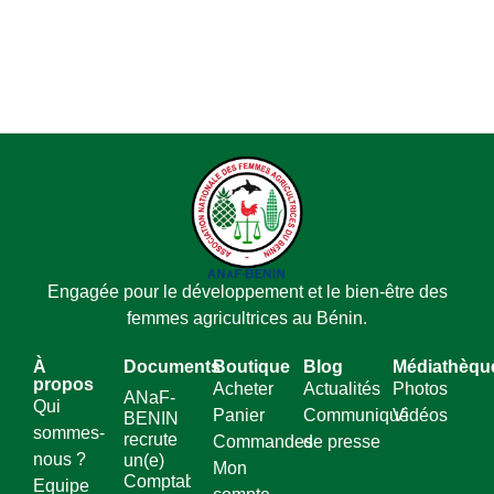
Engagée pour le développement et le bien-être des
femmes agricultrices au Bénin.
À
Documents
Boutique
Blog
Médiathèqu
propos
Acheter
Actualités
Photos
ANaF-
Qui
Panier
Communiqué
Vidéos
BENIN
sommes-
recrute
Commandes
de presse
nous ?
un(e)
Mon
Comptable
Equipe