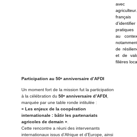
ave
agriculteur.
français
d’ident
pratiques 
au contex
notamment
de résilie
et de valo
filières loc
Participation au 50
ᵉ
anniversaire d’AFDI
Un moment fort de la mission fut la participation
à la célébration du
50
ᵉ
anniversaire d’AFDI
,
marquée par une table ronde intitulée :
« Les enjeux de la coopération
internationale : bâtir les partenariats
agricoles de demain »
.
Cette rencontre a réuni des intervenants
internationaux issus d’Afrique et d’Europe, ainsi