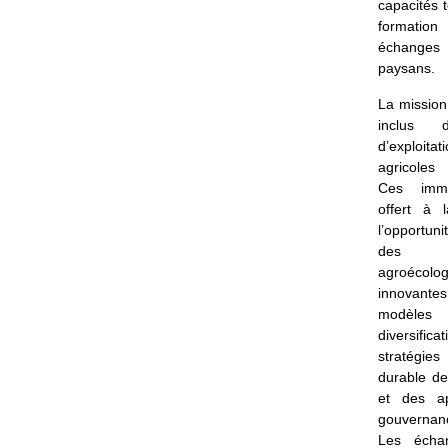
capacités 
formati
échanges
paysans.
La mission
inclus d
d’exploitat
agricoles
Ces imme
offert à l
l’opportun
des p
agroécolog
innova
modè
diversifi
stratégie
durable de
et des a
gouvernanc
Les échan