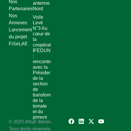
Nos
antenne
Partenaires
Nord
Nos
Voile
Annexes
Levé
N°3 Au
Lancement
cœur de
du projet
la
FiSeLAE
coopérative
IFEDUN
:
rencontre
avec la
Présidente
de la
section
de
transformation
de la
tomate
et du
piment
© 2025 ANaF-Bénin.
Tous droits réservés.