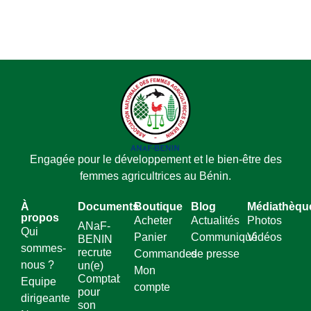
Engagée pour le développement et le bien-être des
femmes agricultrices au Bénin.
À
Documents
Boutique
Blog
Médiathèqu
propos
Acheter
Actualités
Photos
ANaF-
Qui
Panier
Communiqué
Vidéos
BENIN
sommes-
recrute
Commandes
de presse
nous ?
un(e)
Mon
Comptable
Equipe
compte
pour
dirigeante
son