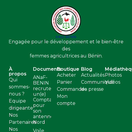
Engagée pour le développement et le bien-être
des
femmes agricultrices au Bénin.
À
Documents
Boutique
Blog
Médiathèq
propos
Acheter
Actualités
Photos
ANaF-
Qui
Panier
Communiqué
Vidéos
BENIN
sommes-
recrute
Commandes
de presse
nous ?
un(e)
Mon
Comptable
Equipe
compte
pour
dirigeante
son
Nos
antenne
Partenaires
Nord
Nos
Voile