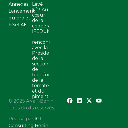
Annexes
Levé
N°3 Au
Lancement
cœur
du projet
de la
FiSeLAE
coopérative
IFEDUN
:
rencontre
avec la
Présidente
de la
section
de
transformation
de la
tomate
et du
piment
© 2025 ANaF-Bénin.
Tous droits réservés.
Réalisé par
ICT
Consulting Bénin