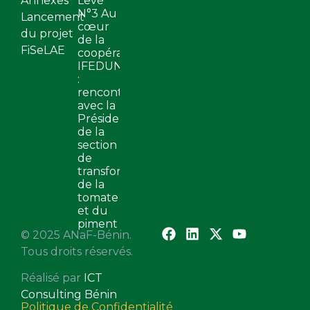
Annexes
Levé
N°3 Au
Lancement
cœur
du projet
de la
FiSeLAE
coopérative
IFEDUN
:
rencontre
avec la
Présidente
de la
section
de
transformation
de la
tomate
et du
piment
© 2025 ANaF-Bénin.
Tous droits réservés.
Réalisé par
ICT
Consulting Bénin
Politique de Confidentialité