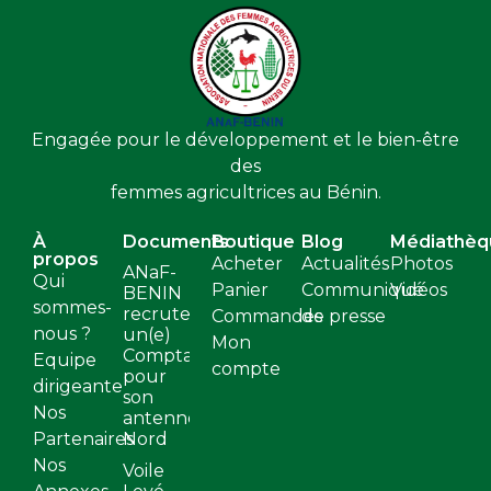
Engagée pour le développement et le bien-être
des
femmes agricultrices au Bénin.
À
Documents
Boutique
Blog
Médiathèq
propos
Acheter
Actualités
Photos
ANaF-
Qui
Panier
Communiqué
Vidéos
BENIN
sommes-
recrute
Commandes
de presse
nous ?
un(e)
Mon
Comptable
Equipe
compte
pour
dirigeante
son
Nos
antenne
Partenaires
Nord
Nos
Voile