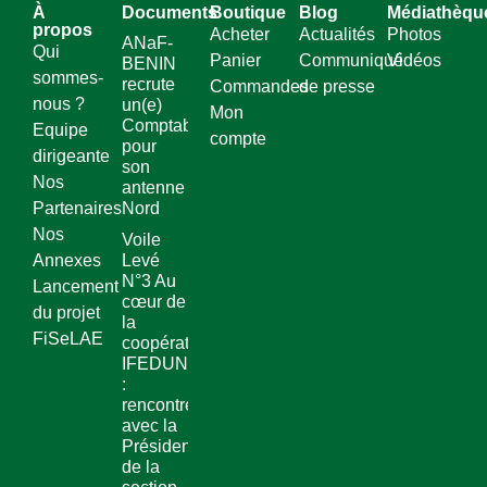
À
Documents
Boutique
Blog
Médiathèqu
propos
Acheter
Actualités
Photos
ANaF-
Qui
Panier
Communiqué
Vidéos
BENIN
sommes-
recrute
Commandes
de presse
nous ?
un(e)
Mon
Comptable
Equipe
compte
pour
dirigeante
son
Nos
antenne
Partenaires
Nord
Nos
Voile
Annexes
Levé
N°3 Au
Lancement
cœur de
du projet
la
FiSeLAE
coopérative
IFEDUN
:
rencontre
avec la
Présidente
de la