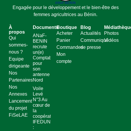
Engagée pour le développement et le bien-être des
femmes agricultrices au Bénin.
À
Documents
Boutique
Blog
Médiathèqu
propos
Acheter
Actualités
Photos
ANaF-
Qui
Panier
Communiqué
Vidéos
BENIN
sommes-
recrute
Commandes
de presse
nous ?
un(e)
Mon
Comptable
Equipe
compte
pour
dirigeante
son
Nos
antenne
Partenaires
Nord
Nos
Voile
Annexes
Levé
N°3 Au
Lancement
cœur de
du projet
la
FiSeLAE
coopérative
IFEDUN
: